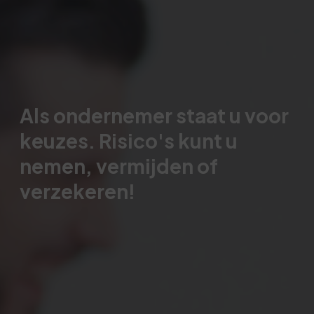
Als ondernemer staat u voor
keuzes. Risico's kunt u
nemen, vermijden of
verzekeren!