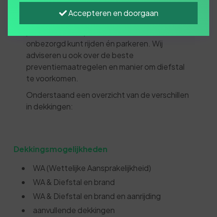
gestolen. Wij raden u daarom aan om niet
Accepteren en doorgaan
alleen een WA-dekking te nemen. Wij weten
precies waar u op moet letten, zodat u
onbezorgd kunt rijden én parkeren. Wij
adviseren u ook over de beste
preventiemaatregelen en manier om diefstal
te voorkomen.
Onderstaand een overzicht van de verschillen
in dekkingen:
Dekkingsmogelijkheden
WA (Wettelijke Aansprakelijkheid)
WA & Diefstal en brand
WA & Diefstal en brand en aanrijding
aanvullende dekkingen