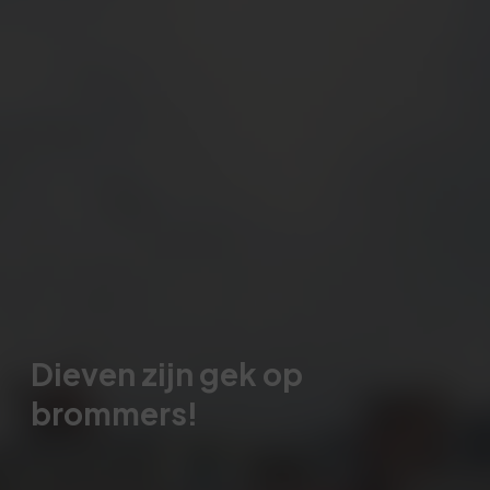
Dieven zijn gek op
brommers!