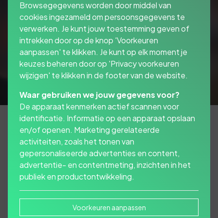
Browsegegevens worden door middel van
cookies ingezameld om persoonsgegevens te
verwerken. Je kunt jouw toestemming geven of
intrekken door op de knop 'Voorkeuren
aanpassen' te klikken. Je kunt op elk moment je
keuzes beheren door op 'Privacy voorkeuren
wijzigen' te klikken in de footer van de website.
Waar gebruiken we jouw gegevens voor?
De apparaat kenmerken actief scannen voor
identificatie. Informatie op een apparaat opslaan
en/of openen. Marketing gerelateerde
activiteiten, zoals het tonen van
Het diefstalrisico is
gepersonaliseerde advertenties en content,
groot, dus een allrisk-
advertentie- en contentmeting, inzichten in het
publiek en productontwikkeling.
dekking is best wel slim.
Voorkeuren aanpassen
Eén op de 200 brommers en scooters wordt