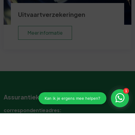
Uitvaartverzekeringen
Meer informatie
Assurantiekantoor R. Staal
correspondentieadres:
Kapelstraat 13, 4841 GE, Prinsenbeek
Kapelstraat 13