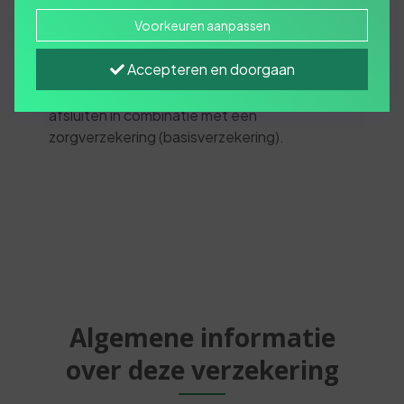
Met een tandartsverzekering zijn ook uw
Voorkeuren aanpassen
tanden goed verzekerd. U kunt kiezen uit
3 tandartsverzekeringen. Zo zit er altijd wel 1
Accepteren en doorgaan
bij die bij u past. Goed om te weten: een
tandartsverzekering kunt u het beste
afsluiten in combinatie met een
zorgverzekering (basisverzekering).
Algemene informatie
over deze verzekering