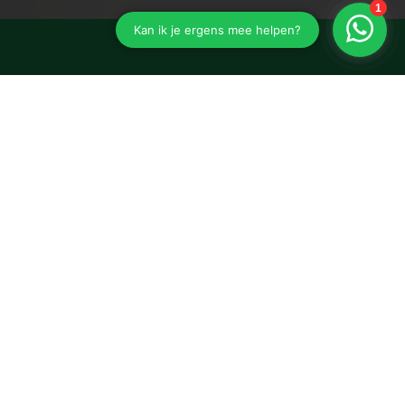
Assurantiekantoor R. Staal
correspondentieadres:
Kapelstraat 13, 4841 GE, Prinsenbeek
Kapelstraat 13
4841 GE
Prinsenbeek
076 - 541 541 5
info@rstaal.nl
Navigeren
Particulier