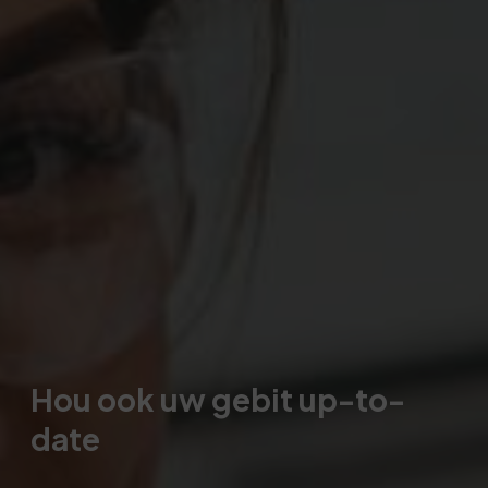
Hou ook uw gebit up-to-
date