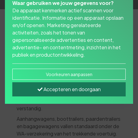
Waar gebruiken we jouw gegevens voor?
De apparaat kenmerken actief scannen voor
identificatie. Informatie op een apparaat opslaan
en/of openen. Marketing gerelateerde
activiteiten, zoals het tonen van
Heeft u recent een
gepersonaliseerde advertenties en content,
aanhanger of trailer
advertentie- en contentmeting, inzichten in het
publiek en productontwikkeling.
gekocht?
Voorkeuren aanpassen
Dan vraagt u zich misschien af:
moet ik mijn
aanhanger verzekeren?
En het eerlijke
Accepteren en doorgaan
antwoord is: een aanhangerverzekering
afsluiten is niet verplicht, maar vaak wél
verstandig.
Aanhangwagens, boottrailers, paardentrailers
en bagagewagens vallen standaard onder de
WA-verzekering van het trekkende voertuig.