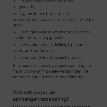
Uw aanhanger heeft een hoge
dagwaarde
U gebruikt een boottrailer of
paardentrailer voor dier- of vervoer met extra
risico
Uw bagagewagen wordt ook los van het
trekkende voertuig gebruikt
U wilt zeker zijn van dekking bij schade,
diefstal of vandalisme
U verhuurt of leent de aanhanger uit
Een aparte verzekering voor uw aanhanger of
trailer voorkomt financiële verrassingen. Wij
adviseren u graag over de mogelijkheden.
Wat valt onder de
aanhangerverzekering?
Met een aanvullende aanhangerverzekering