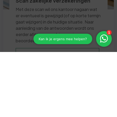
Scan zakelijke verzekeringen
Met deze scan wil ons kantoor nagaan wat
er eventueel is gewijzigd (of op korte termijn
gaat wijzigen) in de huidige situatie. Naar
aanleiding van de antwoorden wordt ons
eerder afgegeven advies opnieuw
beoordeeld en met u doorgenomen.
Klik hier voor de scan zakelijke
verzekeringen