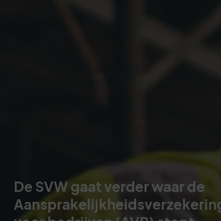
De SVW gaat verder waar de
Aansprakelijkheidsverzekerin