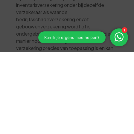
inventarisverzekering onder bij dezelfde
verzekeraar als waar de
bedrijfsschadeverzekering en/of
gebouwenverzekering wordt of is
ondergebracht. Bij schade ontstaat op die
manier nooit verwarring over welke
verzekering precies van toepassing is en kan
een schade veel sneller worden afgewikkeld.
Bovendien geniet u in de regel van een
pakketkorting op de premie.