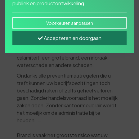
publiek en productontwikkeling.
is een "must"!
Voorkeuren aanpassen
In veel gevallen zijn bedrijfsinvesteringen
betaald met het geld van derden, van familie,
Accepteren en doorgaan
de bank en zo verder. U moet er niet aan
denken wat de gevolgen zijn van een
calamiteit, een grote brand, een inbraak,
waterschade en andere schaden.
Ondanks alle preventiemaatregelen die u
treft kunnen uw bedrijfsbezittingen toch
beschadigd raken of zelfs geheel verloren
gaan. Zonder handelsvoorraad is het moeilijk
zaken doen. Zonder kantoormeubilair wordt
het moeilijk om de administratie bij te
houden………
Brand is vaak het grootste risico wat uw