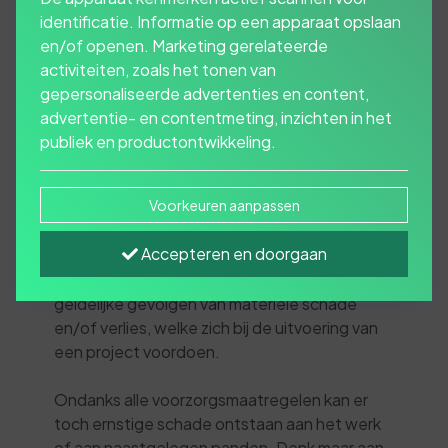
identificatie. Informatie op een apparaat opslaan
en/of openen. Marketing gerelateerde
activiteiten, zoals het tonen van
Bouwen brengt risico's
gepersonaliseerde advertenties en content,
met zich mee, hoe
advertentie- en contentmeting, inzichten in het
publiek en productontwikkeling.
professioneel er ook
wordt gewerkt.
Voorkeuren aanpassen
Accepteren en doorgaan
De CAR-verzekering biedt alle bij de bouw
betrokken partijen dekking tegen de
geldelijke gevolgen van materiële schade
en/of verlies, welke zich bij de uitvoering van
een project voordoen.
Ondanks alle voorzorgsmaatregelen kan er
toch ernstige schade ontstaan aan het werk
of aan naastgelegen panden. Denk maar aan