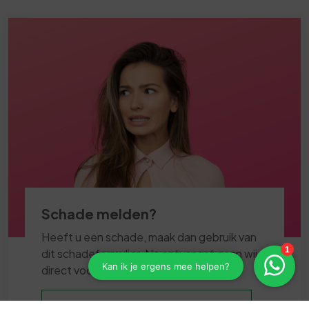
Schade melden?
Heeft u een schade, maak dan gebruik van
dit schadeformulier. Na ontvangst gaan wij
direct voor u aan de slag.
Klik hier voor het schadeformulier